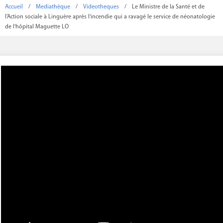
Accueil
/
Mediathèque
/
Videotheques
/
Le Ministre de la Santé et de
l’Action sociale à Linguère après l'incendie qui a ravagé le service de néonatologie
de l'hôpital Maguette LO