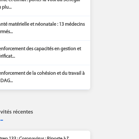
nté et climat : porter la voix du Sénégal
 plu...
nté matérielle et néonatale : 13 médecins
rmés...
nforcement des capacités en gestion et
rificat...
nforcement de la cohésion et du travail à
 DAG...
ivités récentes