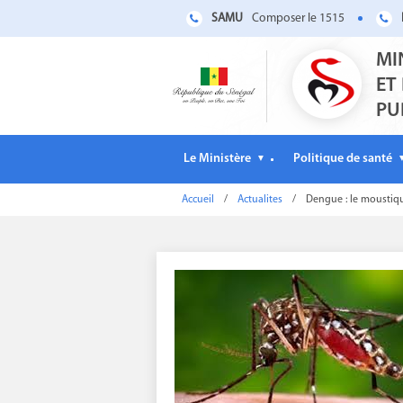
SAMU
Composer le 1515
MI
ET
PU
Le Ministère
Politique de santé
▼
Accueil
/
Actualites
/
Dengue : le moustiqu