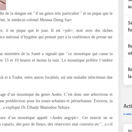
Sa
au
 de la dengue est ’’d’un genre très particulier’’ et ne pique que le
giène, le médecin colonel Moussa Dieng Sarr.
Sa
fo
er, il ne pique que le jour. Il est +joli+, noir avec des tâches
vice national d’hygiène qui prenait part à la conférence de presse sur
Re
vé
 au ministère de la Santé a signalé que ’’ce moustique qui cause la
re 15 et 19 heures et moins la nuit. Le moustique préfère l’ombre
Re
la
ck et à Touba, entre autres localités, est une maladie infectieuse due
phage d’un moustique du genre Aedes. C’est donc une arbovirose et
une prédilection pour les zones urbaines et périurbaines. Environ, la
Act
e’’, a expliqué Dr Elhadji Mamadou Ndiaye.
qure d’un moustique appelé +Aedes aegypti+. Cet insecte ne se
canaris, des pots de fleurs, des réservoirs mal couverts etc’’, a t-il