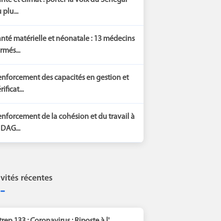
nté et climat : porter la voix du Sénégal
 plu...
nté matérielle et néonatale : 13 médecins
rmés...
nforcement des capacités en gestion et
rificat...
nforcement de la cohésion et du travail à
 DAG...
ivités récentes