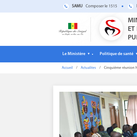
SAMU
Composer le 1515
MI
ET
PU
Le Ministère
Politique de santé
▼
Accueil
/
Actualites
/
Cinquième réunion h