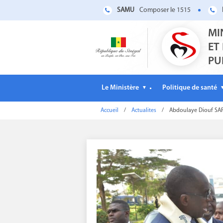
SAMU
Composer le 1515
MI
ET
PU
Le Ministère
Politique de santé
▼
Accueil
/
Actualites
/
Abdoulaye Diouf SARR 