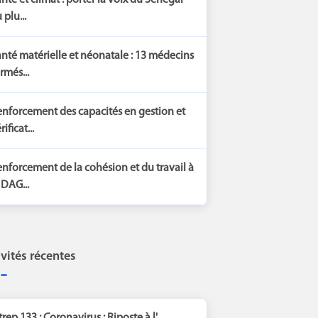
nté et climat : porter la voix du Sénégal
 plu...
nté matérielle et néonatale : 13 médecins
rmés...
nforcement des capacités en gestion et
rificat...
nforcement de la cohésion et du travail à
 DAG...
ivités récentes