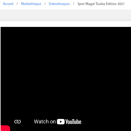
Accueil
/
Mediathèque
/
Videotheques
/
Spot Magal Touba Edition 2021