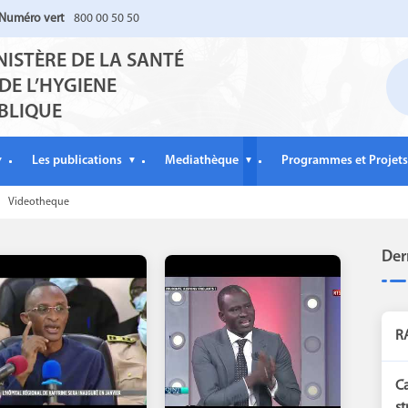
Numéro vert
800 00 50 50
NISTÈRE DE LA SANTÉ
 DE L’HYGIENE
BLIQUE
Les publications
Mediathèque
Programmes et Projets
▼
▼
▼
Videotheque
Der
RA
Ca