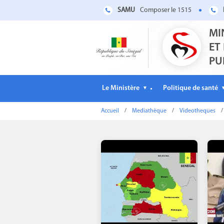
SAMU
Composer le 1515
MI
ET
PU
Le Ministère
Politique de santé
▼
Accueil
/
Mediathèque
/
Videotheques
/