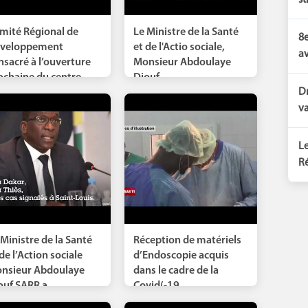
st
mité Régional de
Le Ministre de la Santé
8e
veloppement
et de l'Actio sociale,
av
nsacré à l’ouverture
Monsieur Abdoulaye
ochaine du centre...
Diouf,...
Dr
va
Le
Ré
 Ministre de la Santé
Réception de matériels
de l’Action sociale
d’Endoscopie acquis
nsieur Abdoulaye
dans le cadre de la
ouf SARR a...
Covid(-19