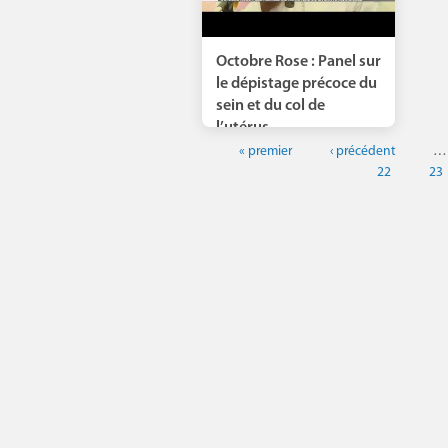
Octobre Rose : Panel sur
le dépistage précoce du
sein et du col de
l’utérus,...
« premier
‹ précédent
…
22
23