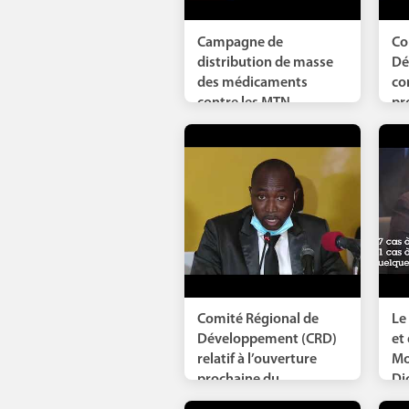
Campagne de
Co
distribution de masse
Dé
des médicaments
co
contre les MTN.
pr
Cérémonie de...
Comité Régional de
Le
Développement (CRD)
et 
relatif à l’ouverture
Mo
prochaine du...
Di